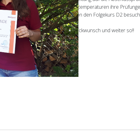
orie und Praxis, um dann bei Rekordtemperaturen ihre Prüfunge
Bestnote 1,0 ab, während Laura schon den Folgekurs D2 besuchte
uper Auszeichnungen - herzlichen Glückwunsch und weiter so!!