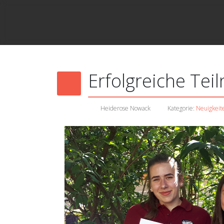
Erfolgreiche Te
Heiderose Nowack
Kategorie:
Neuigkeit
Sophia Stäbler und Laur
Während die meisten des Blasorchest
Melissano
bei den D-Lehrgängen in zw