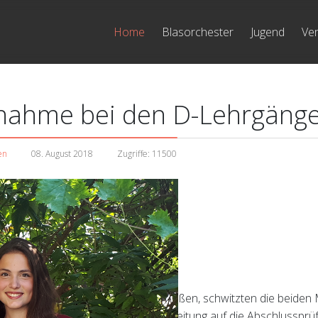
Home
Blasorchester
Jugend
Ver
ilnahme bei den D-Lehrgäng
en
08. August 2018
Zugriffe: 11500
a Melissano
ers derzeit die Sommerpause genießen, schwitzten die beiden
eierlei Hinsicht. Zur finalen Vorbereitung auf die Abschluss