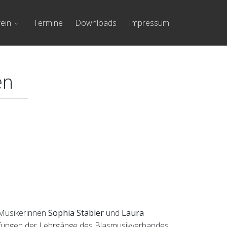
ein
Termine
Downloads
Impressum
en
 Musikerinnen
Sophia Stäbler
und
Laura
prüfungen der Lehrgänge des Blasmusikverbandes